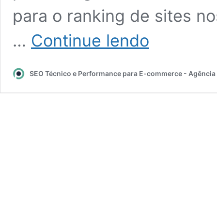
para o ranking de sites n
Conheça
…
Continue lendo
o
Core
Web
SEO Técnico e Performance para E-commerce - Agência
Vitals
e
saiba
a
importância
para
seu
e-
commerce.