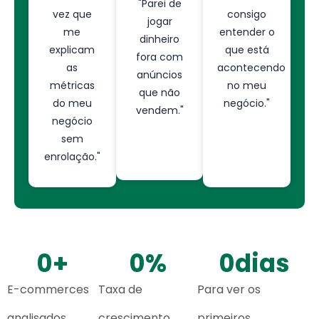
"Parei de
vez que
consigo
jogar
me
entender o
dinheiro
explicam
que está
fora com
as
acontecendo
anúncios
métricas
no meu
que não
do meu
negócio."
vendem."
negócio
sem
enrolação."
0
+
0
%
0
dias
E-commerces
Taxa de
Para ver os
analisados
crescimento
primeiros