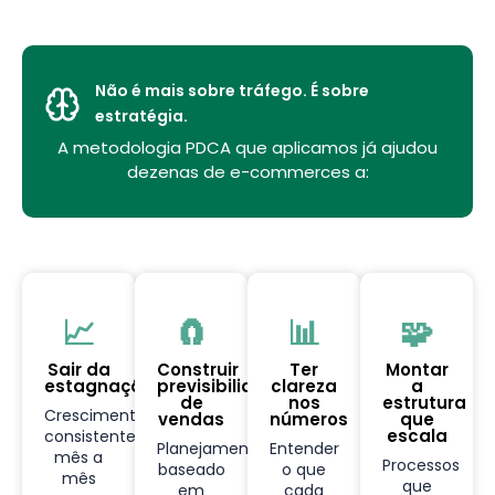
Não é mais sobre tráfego. É sobre
estratégia.
A metodologia PDCA que aplicamos já ajudou
dezenas de e-commerces a:
📈
🧲
📊
🧩
Sair da
Construir
Ter
Montar
estagnação
previsibilidade
clareza
a
de
nos
estrutura
Crescimento
vendas
números
que
escala
consistente
Planejamento
Entender
mês a
Processos
baseado
o que
mês
que
em
cada