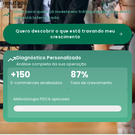
resultado.
Ideal para quem já investe em tráfego pago, mas sente
que está lateralizado
Quero descobrir o que está travando meu
crescimento
Diagnóstico Personalizado
Análise completa da sua operação
+150
87%
E-commerces analisados
Taxa de crescimento
Metodologia PDCA aplicada
Metodoogia
87%