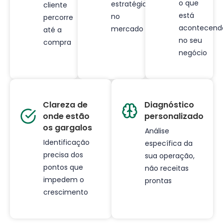
o que
estratégico
cliente
está
no
percorre
acontecend
mercado
até a
no seu
compra
negócio
Clareza de
Diagnóstico
onde estão
personalizado
os gargalos
Análise
Identificação
específica da
precisa dos
sua operação,
pontos que
não receitas
impedem o
prontas
crescimento