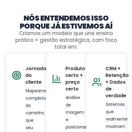
NÓS ENTENDEMOS ISSO
PORQUE JÁ ESTIVEMOS AÍ
Criamos um modelo que une ensino
prático + gestão estratégica, com foco
total em:
Jornada
Produto
CRM +
do
certo +
Retenção
cliente
preço
+ Dados
certo
de
Mapeamento
verdade
Análise
completo
Sistemas
de
do
que
margem
caminho
realmente
e
que
mostram
posicionamento
seu