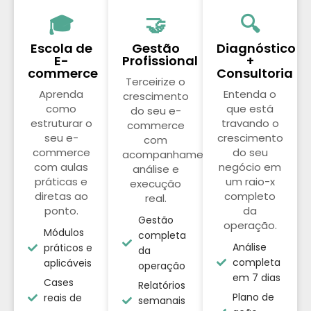
🎓
🤝
🔍
Escola de
Gestão
Diagnóstico
E-
Profissional
+
commerce
Consultoria
Terceirize o
Aprenda
Entenda o
crescimento
como
que está
do seu e-
estruturar o
travando o
commerce
seu e-
crescimento
com
commerce
do seu
acompanhamento,
com aulas
negócio em
análise e
práticas e
um raio-x
execução
diretas ao
completo
real.
ponto.
da
Gestão
operação.
Módulos
completa
Análise
práticos e
da
completa
aplicáveis
operação
em 7 dias
Cases
Relatórios
Plano de
reais de
semanais