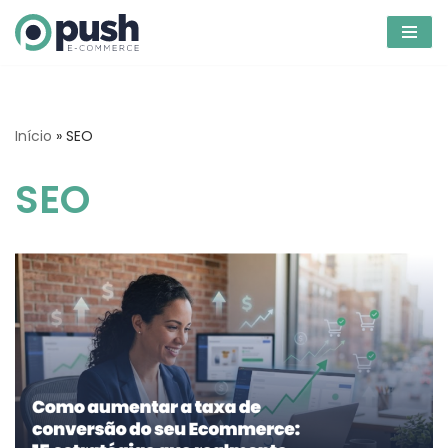
Pular
para
o
conteúdo
Início
»
SEO
SEO